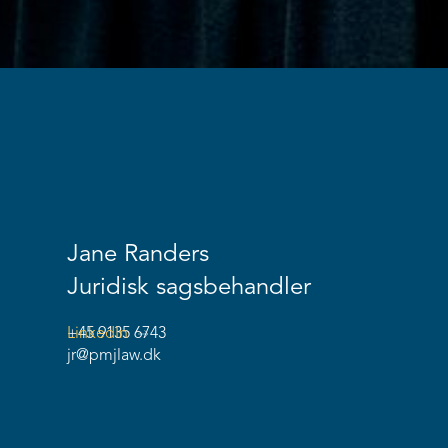
Jane Randers
Juridisk sagsbehandler
+45 9135 6743
LinkedIn
jr@pmjlaw.dk