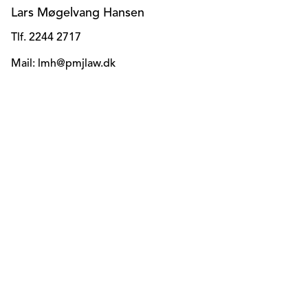
Lars Møgelvang Hansen
Tlf. 2244 2717
Mail: lmh@pmjlaw.dk
Henning Friis Overgaard
Tlf. 2753 5320
Mail: hfo@pmjlaw.dk